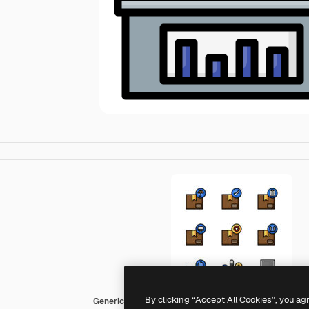
By clicking “Accept All Cookies”, you ag
Generic color lineal-color