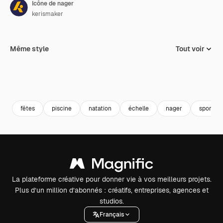
Icône de nager
kerismaker
Même style
Tout voir
fêtes
piscine
natation
échelle
nager
sports n
La plateforme créative pour donner vie à vos meilleurs projets.
Plus d’un million d’abonnés : créatifs, entreprises, agences et
studios.
Français