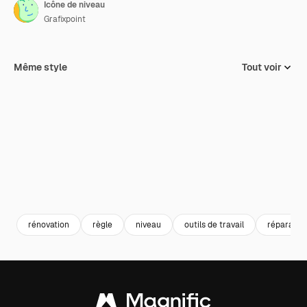
Icône de niveau
Grafixpoint
Même style
Tout voir
rénovation
règle
niveau
outils de travail
réparation