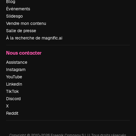
Blog
Événements
Slidesgo
Vendre mon contenu
Salle de presse
À la recherche de magnific.ai
Nous contacter
Assistance
Instagram
YouTube
LinkedIn
TikTok
Discord
X
Reddit
Copyright © 2010-
2026
Freepik Company S.L.U.
Tous droits réservés
.