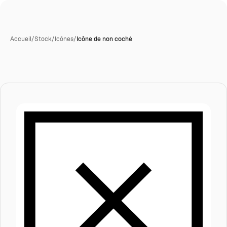
Accueil
/
Stock
/
Icônes
/
Icône de non coché