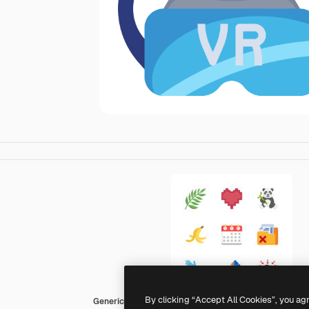
By clicking “Accept All Cookies”, you ag
Generic Flat