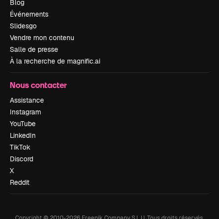
Blog
Événements
Slidesgo
Vendre mon contenu
Salle de presse
À la recherche de magnific.ai
Nous contacter
Assistance
Instagram
YouTube
LinkedIn
TikTok
Discord
X
Reddit
Copyright © 2010-
2026
Freepik Company S.L.U.
Tous droits réservés
.