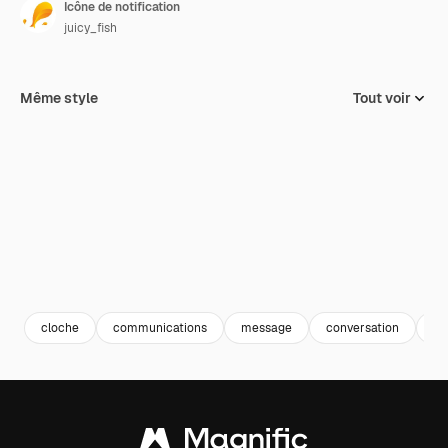
Icône de notification
juicy_fish
Même style
Tout voir
cloche
communications
message
conversation
al