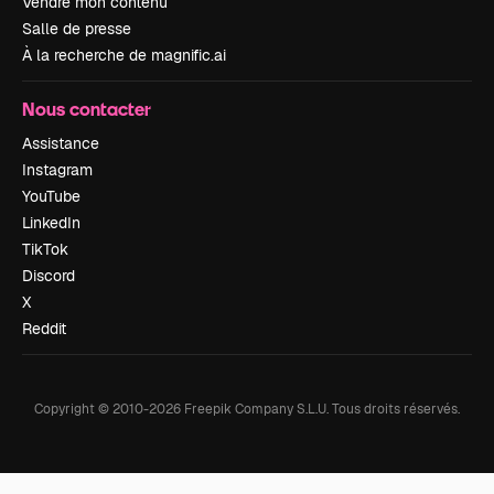
Vendre mon contenu
Salle de presse
À la recherche de magnific.ai
Nous contacter
Assistance
Instagram
YouTube
LinkedIn
TikTok
Discord
X
Reddit
Copyright © 2010-
2026
Freepik Company S.L.U.
Tous droits réservés
.