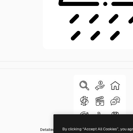
By clicking “Accept All Cookies”, you ag
Detailed Rounded Lineal