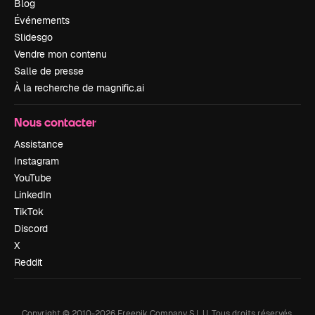
Blog
Événements
Slidesgo
Vendre mon contenu
Salle de presse
À la recherche de magnific.ai
Nous contacter
Assistance
Instagram
YouTube
LinkedIn
TikTok
Discord
X
Reddit
Copyright © 2010-
2026
Freepik Company S.L.U.
Tous droits réservés
.