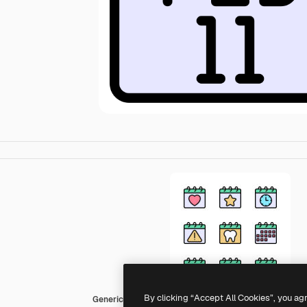
By clicking “Accept All Cookies”, you ag
Generic color lineal-color