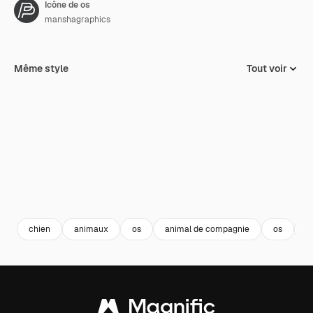
Icône de os
manshagraphics
Même style
Tout voir
chien
animaux
os
animal de compagnie
os
d