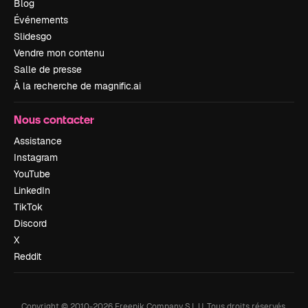
Blog
Événements
Slidesgo
Vendre mon contenu
Salle de presse
À la recherche de magnific.ai
Nous contacter
Assistance
Instagram
YouTube
LinkedIn
TikTok
Discord
X
Reddit
Copyright © 2010-
2026
Freepik Company S.L.U.
Tous droits réservés
.