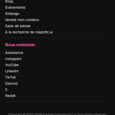
Blog
Événements
Slidesgo
Vendre mon contenu
Salle de presse
À la recherche de magnific.ai
Nous contacter
Assistance
Instagram
YouTube
LinkedIn
TikTok
Discord
X
Reddit
Copyright © 2010-
2026
Freepik Company S.L.U.
Tous droits réservés
.