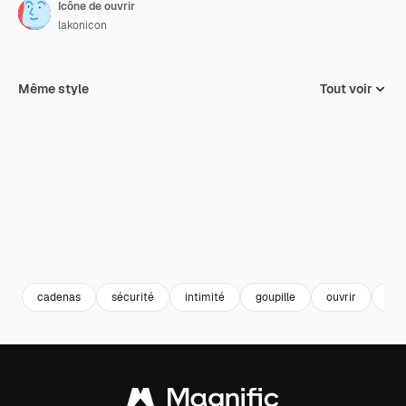
Icône de ouvrir
lakonicon
Même style
Tout voir
cadenas
sécurité
intimité
goupille
ouvrir
esp