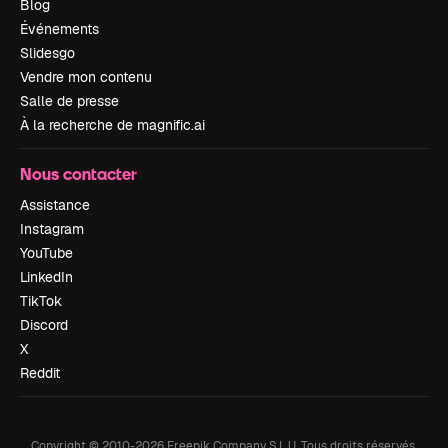
Blog
Événements
Slidesgo
Vendre mon contenu
Salle de presse
À la recherche de magnific.ai
Nous contacter
Assistance
Instagram
YouTube
LinkedIn
TikTok
Discord
X
Reddit
Copyright © 2010-
2026
Freepik Company S.L.U.
Tous droits réservés
.