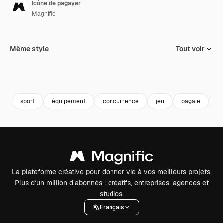
Icône de pagayer
Magnific
Même style
Tout voir
sport
équipement
concurrence
jeu
pagaie
te
La plateforme créative pour donner vie à vos meilleurs projets.
Plus d’un million d’abonnés : créatifs, entreprises, agences et
studios.
Français