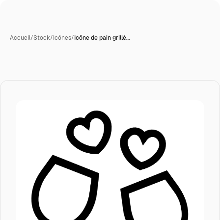
Accueil
/
Stock
/
Icônes
/
Icône de pain grillé…