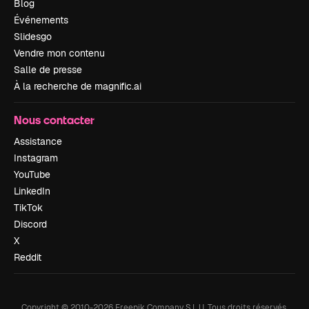
Blog
Événements
Slidesgo
Vendre mon contenu
Salle de presse
À la recherche de magnific.ai
Nous contacter
Assistance
Instagram
YouTube
LinkedIn
TikTok
Discord
X
Reddit
Copyright © 2010-
2026
Freepik Company S.L.U.
Tous droits réservés
.