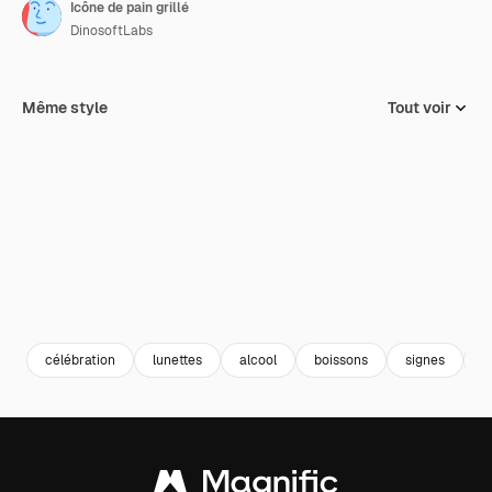
Icône de pain grillé
DinosoftLabs
Même style
Tout voir
célébration
lunettes
alcool
boissons
signes
t