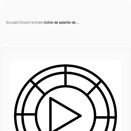
Accueil
/
Stock
/
Icônes
/
Icône de palette de …