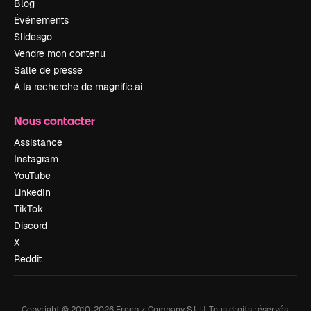
Blog
Événements
Slidesgo
Vendre mon contenu
Salle de presse
À la recherche de magnific.ai
Nous contacter
Assistance
Instagram
YouTube
LinkedIn
TikTok
Discord
X
Reddit
Copyright © 2010-
2026
Freepik Company S.L.U.
Tous droits réservés
.