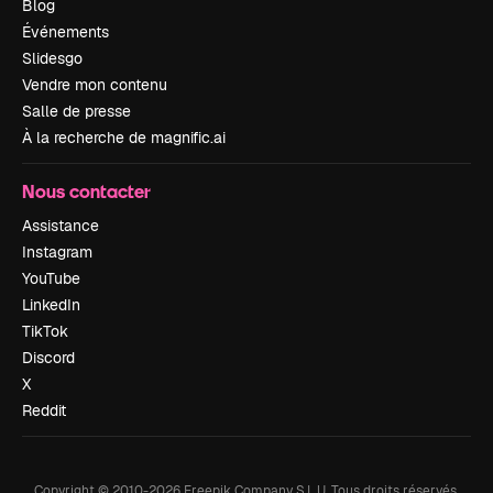
Blog
Événements
Slidesgo
Vendre mon contenu
Salle de presse
À la recherche de magnific.ai
Nous contacter
Assistance
Instagram
YouTube
LinkedIn
TikTok
Discord
X
Reddit
Copyright © 2010-
2026
Freepik Company S.L.U.
Tous droits réservés
.