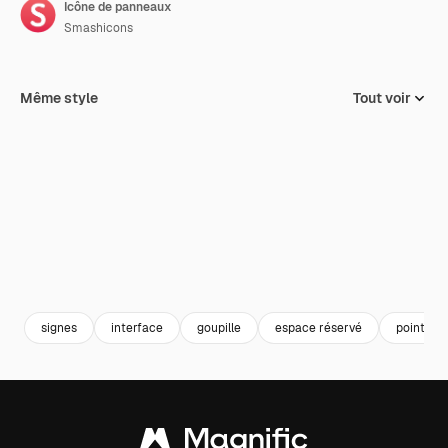
Icône de panneaux
Smashicons
Même style
Tout voir
signes
interface
goupille
espace réservé
pointeur 