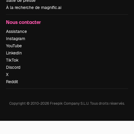
Salle de presse
À la recherche de magnific.ai
Nous contacter
Assistance
Instagram
YouTube
LinkedIn
TikTok
Discord
X
Reddit
Copyright © 2010-
2026
Freepik Company S.L.U.
Tous droits réservés
.