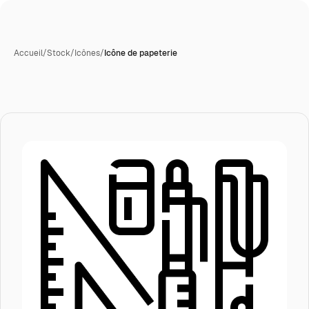
Accueil
/
Stock
/
Icônes
/
Icône de papeterie