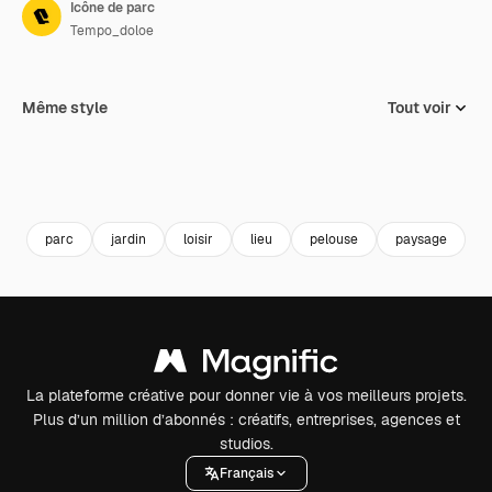
Icône de parc
Tempo_doloe
Même style
Tout voir
parc
jardin
loisir
lieu
pelouse
paysage
a
La plateforme créative pour donner vie à vos meilleurs projets.
Plus d’un million d’abonnés : créatifs, entreprises, agences et
studios.
Français