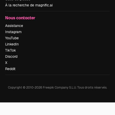
À la recherche de magnific.ai
Nous contacter
Assistance
Instagram
YouTube
LinkedIn
TikTok
Discord
X
Reddit
Copyright © 2010-
2026
Freepik Company S.L.U.
Tous droits réservés
.