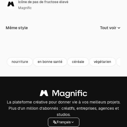
Icône de pas de fructose élevé
Magnific
Même style
Tout voir
nourriture
en bonne santé
céréale
végétarien
vég
La plateforme créative pour donner vie à vos meilleurs projets.
Plus d’un million d’abonnés : créatifs, entreprises, agences et
studios.
Français