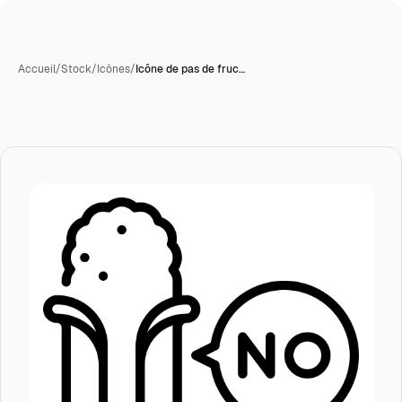
Accueil
/
Stock
/
Icônes
/
Icône de pas de fruc…