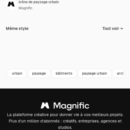
Icône de paysage urbain
Magnific
Même style
Tout voir
urbain
paysage
bâtiments
paysage urbain
architec
La plateforme créative pour donner vie à vos meilleurs projets.
Plus d’un million d’abonnés : créatifs, entreprises, agences et
studios.