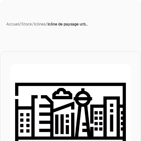
Accueil
/
Stock
/
Icônes
/
Icône de paysage urb…