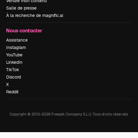
Vendre mon contenu
Salle de presse
À la recherche de magnific.ai
Nous contacter
Assistance
Instagram
YouTube
LinkedIn
TikTok
Discord
X
Reddit
Copyright © 2010-
2026
Freepik Company S.L.U.
Tous droits réservés
.