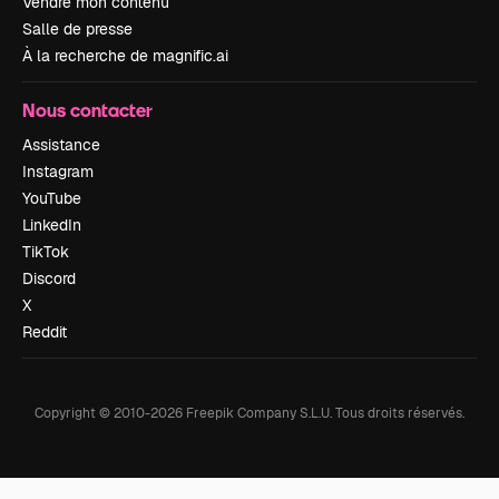
Vendre mon contenu
Salle de presse
À la recherche de magnific.ai
Nous contacter
Assistance
Instagram
YouTube
LinkedIn
TikTok
Discord
X
Reddit
Copyright © 2010-
2026
Freepik Company S.L.U.
Tous droits réservés
.