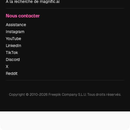
À la recherche de magnific.ai
Nous contacter
Assistance
Instagram
YouTube
LinkedIn
TikTok
Discord
X
Reddit
Copyright © 2010-
2026
Freepik Company S.L.U.
Tous droits réservés
.