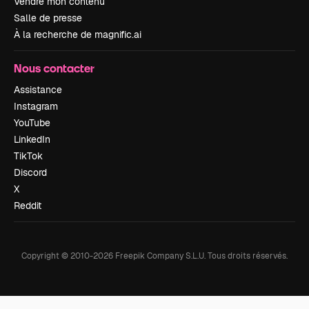
Vendre mon contenu
Salle de presse
À la recherche de magnific.ai
Nous contacter
Assistance
Instagram
YouTube
LinkedIn
TikTok
Discord
X
Reddit
Copyright © 2010-
2026
Freepik Company S.L.U.
Tous droits réservés
.