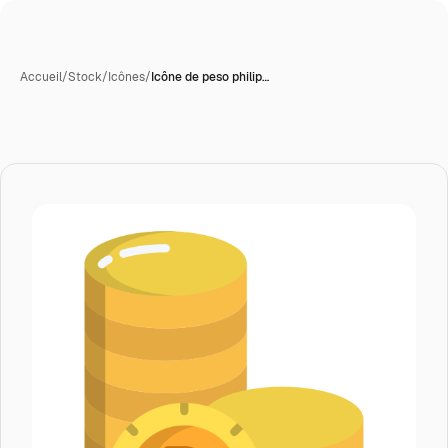
Accueil
/
Stock
/
Icônes
/
Icône de peso philip…