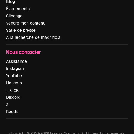
Blog
Événements
Slidesgo
Vendre mon contenu
Salle de presse
À la recherche de magnific.ai
Nous contacter
Assistance
Instagram
YouTube
LinkedIn
TikTok
Discord
X
Reddit
Copyright © 2010-
2026
Freepik Company S.L.U.
Tous droits réservés
.