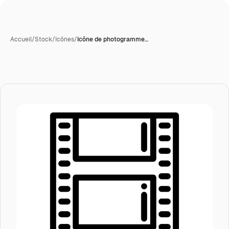
Accueil
/
Stock
/
Icônes
/
Icône de photogramme…