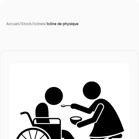
Accueil
/
Stock
/
Icônes
/
Icône de physique