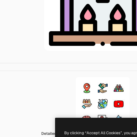
By clicking “Accept All Cookies”, you ag
Detailed Rounded Lineal color