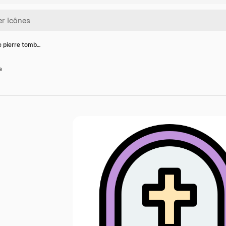
e pierre tomb…
e