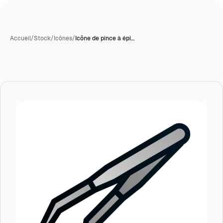
Accueil
/
Stock
/
Icônes
/
Icône de pince à épi…