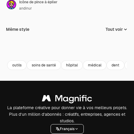
Icône de pince à épiler
andinur
Même style
Tout voir
outils
soins de santé
hôpital
médical
dent
de
La plateforme créative pour donner vie à vos meilleurs projets.
Plus d’un million d’abonnés : créatifs, entreprises, agences et
studios.
Français