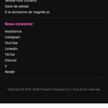
Vendre mon contenu
Salle de presse
À la recherche de magnific.ai
Nous contacter
Assistance
Instagram
YouTube
LinkedIn
TikTok
Discord
X
Reddit
Copyright © 2010-
2026
Freepik Company S.L.U.
Tous droits réservés
.