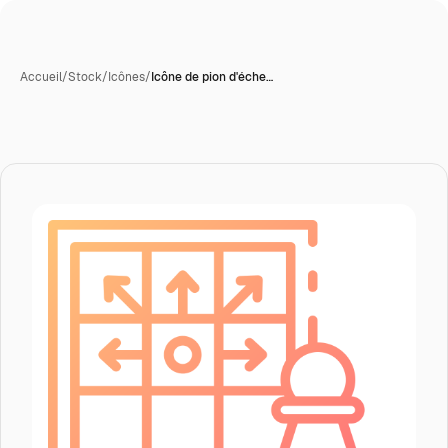
Accueil
/
Stock
/
Icônes
/
Icône de pion d'éche…