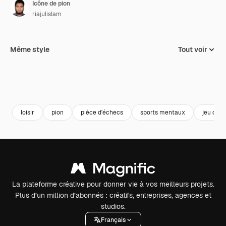
Icône de pion
riajulislam
Même style
Tout voir
loisir
pion
pièce d'échecs
sports mentaux
jeu d'éc
La plateforme créative pour donner vie à vos meilleurs projets.
Plus d’un million d’abonnés : créatifs, entreprises, agences et
studios.
Français