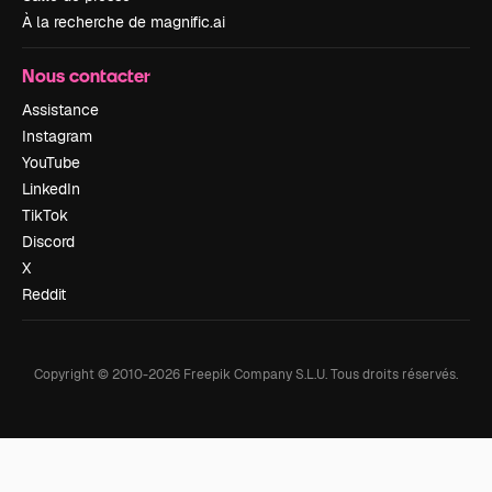
À la recherche de magnific.ai
Nous contacter
Assistance
Instagram
YouTube
LinkedIn
TikTok
Discord
X
Reddit
Copyright © 2010-
2026
Freepik Company S.L.U.
Tous droits réservés
.