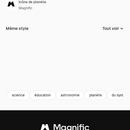
Icône de planète
Magnific
Même style
Tout voir
science
éducation
astronomie
planète
du système