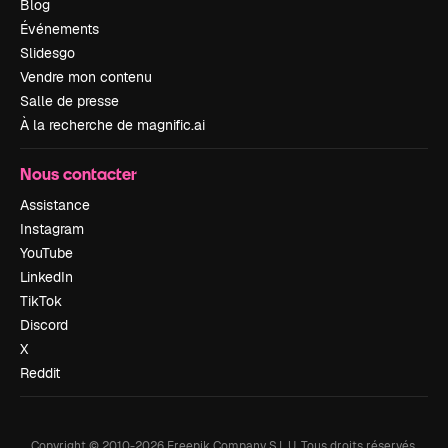
Blog
Événements
Slidesgo
Vendre mon contenu
Salle de presse
À la recherche de magnific.ai
Nous contacter
Assistance
Instagram
YouTube
LinkedIn
TikTok
Discord
X
Reddit
Copyright © 2010-
2026
Freepik Company S.L.U.
Tous droits réservés
.