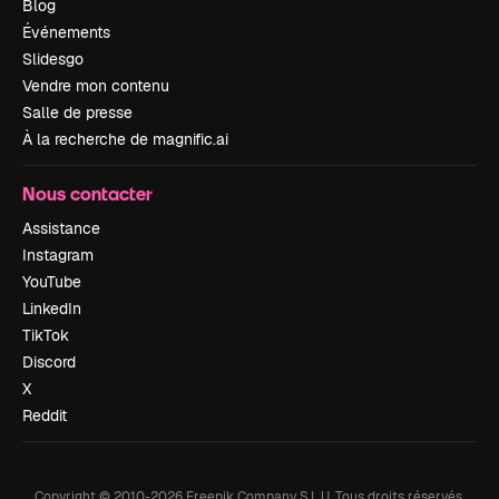
Blog
Événements
Slidesgo
Vendre mon contenu
Salle de presse
À la recherche de magnific.ai
Nous contacter
Assistance
Instagram
YouTube
LinkedIn
TikTok
Discord
X
Reddit
Copyright © 2010-
2026
Freepik Company S.L.U.
Tous droits réservés
.