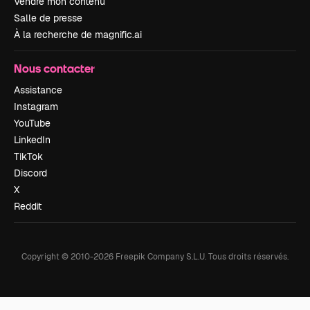
Vendre mon contenu
Salle de presse
À la recherche de magnific.ai
Nous contacter
Assistance
Instagram
YouTube
LinkedIn
TikTok
Discord
X
Reddit
Copyright © 2010-
2026
Freepik Company S.L.U.
Tous droits réservés
.