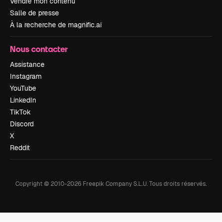
Vendre mon contenu
Salle de presse
À la recherche de magnific.ai
Nous contacter
Assistance
Instagram
YouTube
LinkedIn
TikTok
Discord
X
Reddit
Copyright © 2010-
2026
Freepik Company S.L.U.
Tous droits réservés
.