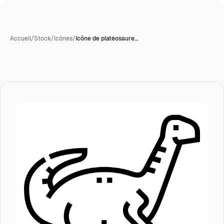
Accueil
/
Stock
/
Icônes
/
Icône de platéosaure…