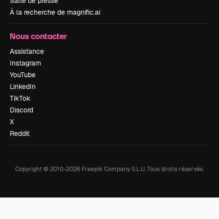
Salle de presse
À la recherche de magnific.ai
Nous contacter
Assistance
Instagram
YouTube
LinkedIn
TikTok
Discord
X
Reddit
Copyright © 2010-
2026
Freepik Company S.L.U.
Tous droits réservés
.