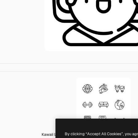
By clicking “Accept All Cookies”, you ag
Kawaii Lineal