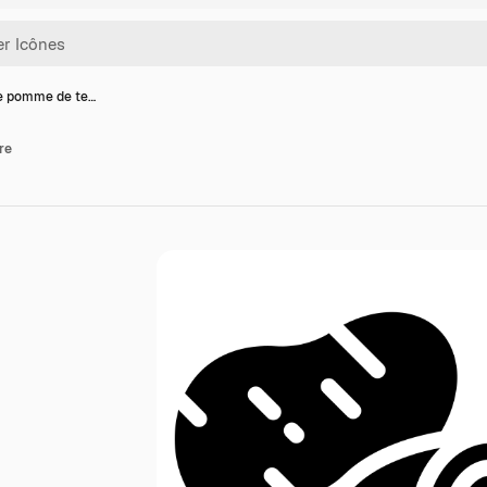
e pomme de te…
re