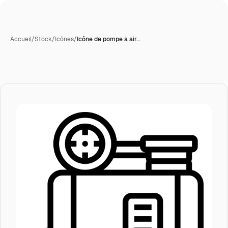
Accueil
/
Stock
/
Icônes
/
Icône de pompe à air…