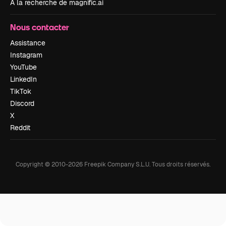
À la recherche de magnific.ai
Nous contacter
Assistance
Instagram
YouTube
LinkedIn
TikTok
Discord
X
Reddit
Copyright © 2010-
2026
Freepik Company S.L.U.
Tous droits réservés
.