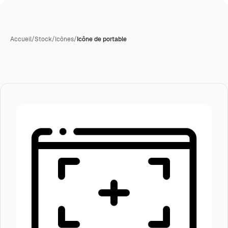
Accueil
/
Stock
/
Icônes
/
Icône de portable