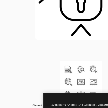
By clicking “Accept All Cookies”, you ag
Generic black outline