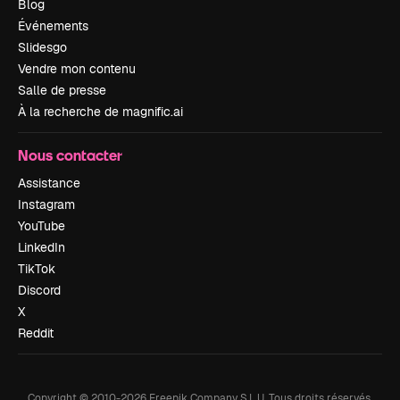
Blog
Événements
Slidesgo
Vendre mon contenu
Salle de presse
À la recherche de magnific.ai
Nous contacter
Assistance
Instagram
YouTube
LinkedIn
TikTok
Discord
X
Reddit
Copyright © 2010-
2026
Freepik Company S.L.U.
Tous droits réservés
.