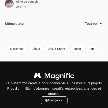
Icône de pouvoir
Leremy
Même style
Tout voir
puissance
Jésus
Jésus-Christ
poser
fort
flè
La plateforme créative pour donner vie à vos meilleurs projets.
Plus d’un million d’abonnés : créatifs, entreprises, agences et
studios.
Français