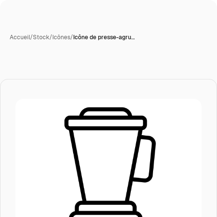
Accueil
/
Stock
/
Icônes
/
Icône de presse-agru…