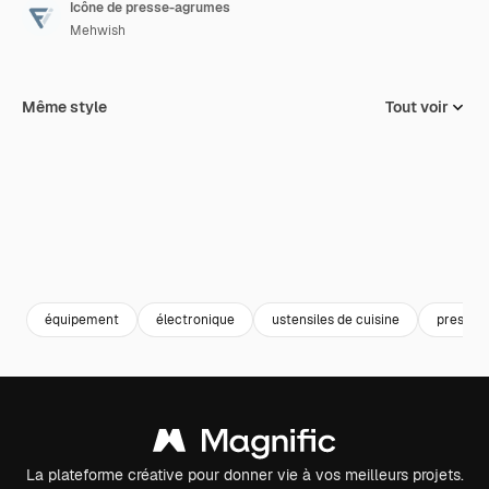
Icône de presse-agrumes
Mehwish
Même style
Tout voir
équipement
électronique
ustensiles de cuisine
presse-
La plateforme créative pour donner vie à vos meilleurs projets.