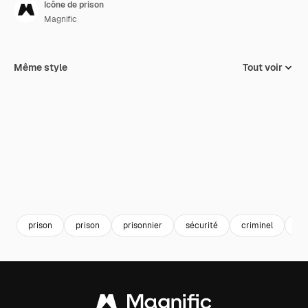
Icône de prison
Magnific
Même style
Tout voir
prison
prison
prisonnier
sécurité
criminel
uti