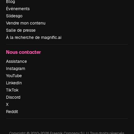
Blog
Événements
Slidesgo
Vendre mon contenu
Salle de presse
À la recherche de magnific.ai
Nous contacter
Assistance
Instagram
YouTube
LinkedIn
TikTok
Discord
X
Reddit
Copyright © 2010-
2026
Freepik Company S.L.U.
Tous droits réservés
.