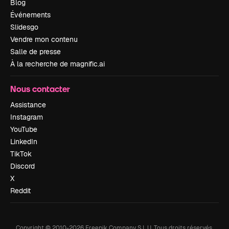
Blog
Événements
Slidesgo
Vendre mon contenu
Salle de presse
À la recherche de magnific.ai
Nous contacter
Assistance
Instagram
YouTube
LinkedIn
TikTok
Discord
X
Reddit
Copyright © 2010-
2026
Freepik Company S.L.U.
Tous droits réservés
.