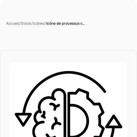
Accueil
/
Stock
/
Icônes
/
Icône de processus c…