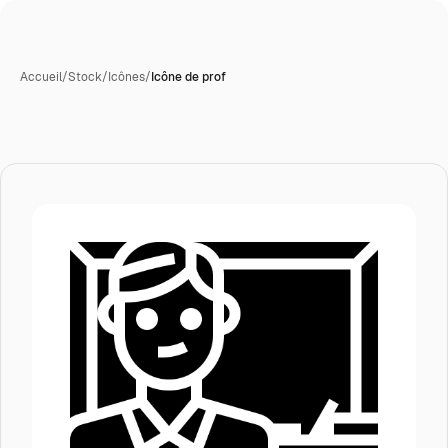
Accueil
/
Stock
/
Icônes
/
Icône de prof