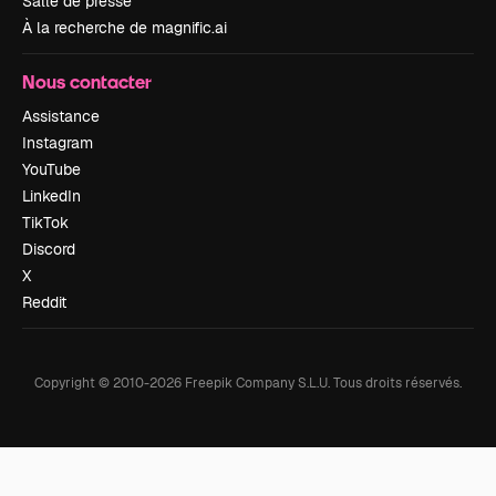
Salle de presse
À la recherche de magnific.ai
Nous contacter
Assistance
Instagram
YouTube
LinkedIn
TikTok
Discord
X
Reddit
Copyright © 2010-
2026
Freepik Company S.L.U.
Tous droits réservés
.