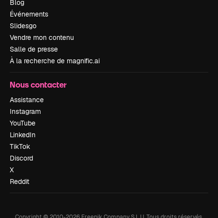
Blog
Événements
Slidesgo
Vendre mon contenu
Salle de presse
À la recherche de magnific.ai
Nous contacter
Assistance
Instagram
YouTube
LinkedIn
TikTok
Discord
X
Reddit
Copyright © 2010-
2026
Freepik Company S.L.U.
Tous droits réservés
.